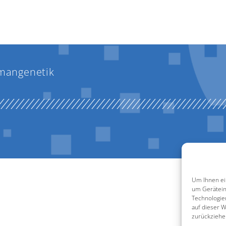
mangenetik
Um Ihnen ei
um Gerätein
Technologie
auf dieser W
zurückziehe