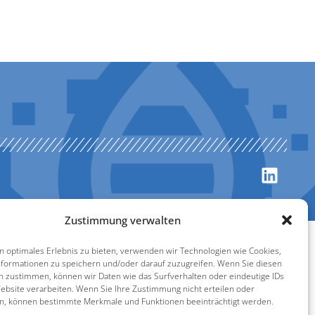
Zustimmung verwalten
n optimales Erlebnis zu bieten, verwenden wir Technologien wie Cookies,
formationen zu speichern und/oder darauf zuzugreifen. Wenn Sie diesen
n zustimmen, können wir Daten wie das Surfverhalten oder eindeutige IDs
ebsite verarbeiten. Wenn Sie Ihre Zustimmung nicht erteilen oder
n, können bestimmte Merkmale und Funktionen beeinträchtigt werden.