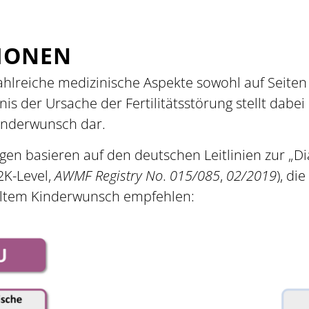
IONEN
hlreiche medizinische Aspekte sowohl auf Seiten
s der Ursache der Fertilitätsstörung stellt dabei
inderwunsch dar.
n basieren auf den deutschen Leitlinien zur „Dia
2K-Level,
AWMF Registry No
.
015/085
,
02/2019
), di
ülltem Kinderwunsch empfehlen: