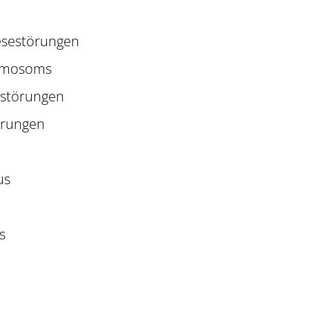
esestörungen
romosoms
störungen
örungen
us
s