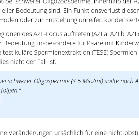
 bei schwerer Oligozoospermie. Innerhalb der A
eller Bedeutung sind. Ein Funktionsverlust diese
Hoden oder zur Entstehung unreifer, kondensiert
ionen des AZF-Locus auftreten (AZFa, AZFb, AZFc
er Bedeutung, insbesondere für Paare mit Kinder
ne testikuläre Spermienextraktion (TESE) Spermien
s nicht der Fall ist.
 bei schwerer Oligospermie (< 5 Mio/ml) sollte nach
folgen.“
ne Veränderungen ursächlich für eine nicht-obstu