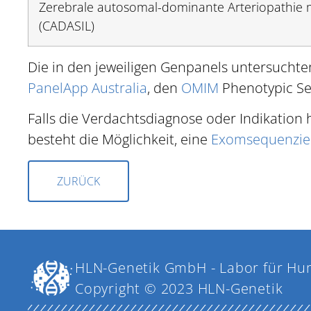
Zerebrale autosomal-dominante Arteriopathie m
(CADASIL)
Die in den jeweiligen Genpanels untersuchte
PanelApp Australia
, den
OMIM
Phenotypic Se
Falls die Verdachtsdiagnose oder Indikation 
besteht die Möglichkeit, eine
Exomsequenzie
ZURÜCK
HLN-Genetik GmbH - Labor für Hu
Copyright © 2023 HLN-Genetik